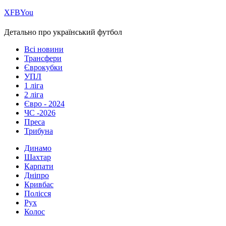
Х
FB
You
Детально про український футбол
Всі новини
Трансфери
Єврокубки
УПЛ
1 ліга
2 ліга
Євро - 2024
ЧС -2026
Преса
Трибуна
Динамо
Шахтар
Карпати
Дніпро
Кривбас
Полісся
Рух
Колос