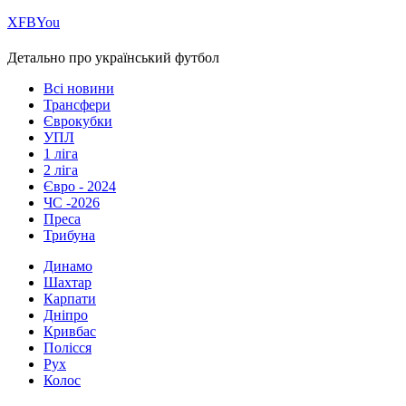
Х
FB
You
Детально про український футбол
Всі новини
Трансфери
Єврокубки
УПЛ
1 ліга
2 ліга
Євро - 2024
ЧС -2026
Преса
Трибуна
Динамо
Шахтар
Карпати
Дніпро
Кривбас
Полісся
Рух
Колос