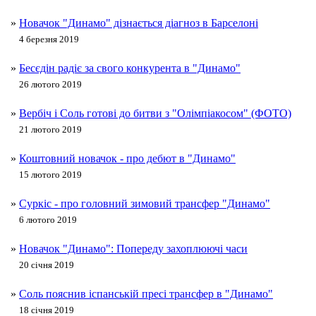
»
Новачок "Динамо" дізнається діагноз в Барселоні
4 березня 2019
»
Бесєдін радіє за свого конкурента в "Динамо"
26 лютого 2019
»
Вербіч і Соль готові до битви з "Олімпіакосом" (ФОТО)
21 лютого 2019
»
Коштовний новачок - про дебют в "Динамо"
15 лютого 2019
»
Суркіс - про головний зимовий трансфер "Динамо"
6 лютого 2019
»
Новачок "Динамо": Попереду захоплюючі часи
20 січня 2019
»
Соль пояснив іспанській пресі трансфер в "Динамо"
18 січня 2019