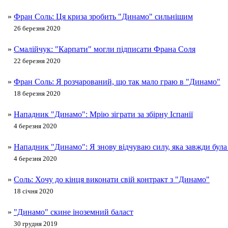
»
Фран Соль: Ця криза зробить "Динамо" сильнішим
26 березня 2020
»
Смалійчук: "Карпати" могли підписати Франа Соля
22 березня 2020
»
Фран Соль: Я розчарований, що так мало граю в "Динамо"
18 березня 2020
»
Нападник "Динамо": Мрію зіграти за збірну Іспанії
4 березня 2020
»
Нападник "Динамо": Я знову відчуваю силу, яка завжди була
4 березня 2020
»
Соль: Хочу до кінця виконати свій контракт з "Динамо"
18 січня 2020
»
"Динамо" скине іноземний баласт
30 грудня 2019