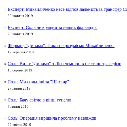
»
Експерт: Михайличенко несе відповідальність за трансфер С
30 жовтня 2019
»
Експерт: Соль не кращий за наших форвардів
29 жовтня 2019
»
Форвард "Динамо": Поки не розуміємо Михайличенка
17 вересня 2019
»
Соль: Виліт "Динамо" з Ліги чемпіонів не стане трагедією
13 серпня 2019
»
Соль: Ми сильніші за "Шахтар"
27 липня 2019
»
Соль: Бачу світло в кінці тунелю
7 липня 2019
»
Соль: Операція вирішила проблему назавжди
22 квітня 2019