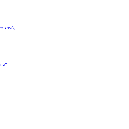
го клубу
аєм"