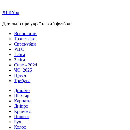
Х
FB
You
Детально про український футбол
Всі новини
Трансфери
Єврокубки
УПЛ
1 ліга
2 ліга
Євро - 2024
ЧС -2026
Преса
Трибуна
Динамо
Шахтар
Карпати
Дніпро
Кривбас
Полісся
Рух
Колос