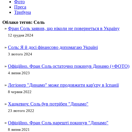
Фото
Преса
Трибуна
Облако тегов:
Соль
»
Фран Соль заявив, що ніколи не повернеться в Україну
12 грудня 2024
»
Соль: Я й досі фінансово допомагаю Україні
3 лютого 2024
»
Офіційно. Фран Соль остаточно покинув Динамо (+ФОТО)
4 липня 2023
»
Легіонер "Динамо" може продовжити кар'єру в Іспанії
8 червня 2022
»
Хацкевич: Соль був потрібен "Динамо"
23 лютого 2022
»
Офіційно. Фран Соль нарешті покинув "Динамо"
8 липня 2021