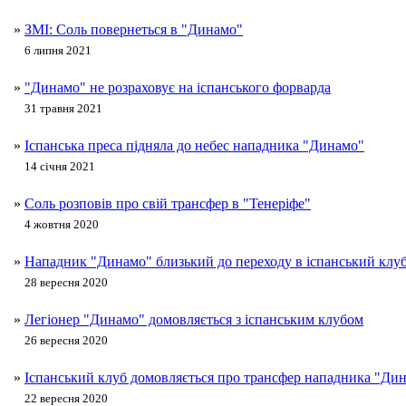
»
ЗМІ: Соль повернеться в "Динамо"
6 липня 2021
»
"Динамо" не розраховує на іспанського форварда
31 травня 2021
»
Іспанська преса підняла до небес нападника "Динамо"
14 січня 2021
»
Соль розповів про свій трансфер в "Тенеріфе"
4 жовтня 2020
»
Нападник "Динамо" близький до переходу в іспанський клу
28 вересня 2020
»
Легіонер "Динамо" домовляється з іспанським клубом
26 вересня 2020
»
Іспанський клуб домовляється про трансфер нападника "Ди
22 вересня 2020