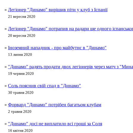
»
Легіонер "Динамо" вирішив піти у клуб з Іспанії
21 вересня 2020
»
Легіонер "Динамо" потрапив на радари ще одного іспансько
20 вересня 2020
»
Іноземний нападник - про майбутнє в "Динамо"
13 липня 2020
»
"Динамо" радять продати двох легіонерів через матч з "Мин
19 червня 2020
»
Соль пояснив свій спад в "Динамо"
30 травня 2020
»
Форвард "Динамо" потрібен багатьом клубам
2 травня 2020
»
"Динамо" досі не виплатило всі гроші за Соля
16 квітня 2020