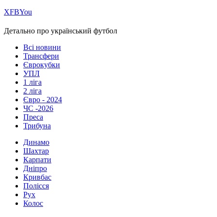
Х
FB
You
Детально про український футбол
Всі новини
Трансфери
Єврокубки
УПЛ
1 ліга
2 ліга
Євро - 2024
ЧС -2026
Преса
Трибуна
Динамо
Шахтар
Карпати
Дніпро
Кривбас
Полісся
Рух
Колос