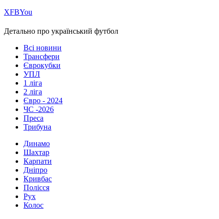
Х
FB
You
Детально про український футбол
Всі новини
Трансфери
Єврокубки
УПЛ
1 ліга
2 ліга
Євро - 2024
ЧС -2026
Преса
Трибуна
Динамо
Шахтар
Карпати
Дніпро
Кривбас
Полісся
Рух
Колос