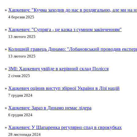
»
Хацкевич: "Кучма заходив до нас в роздягальню, але ми на н
4 березня 2025
»
Хацкевич: "Супряга - це казка з сумним закінченням"
13 лютого 2025
»
Колишній гравець Динамо: "Лобановський проводив експер
13 лютого 2025
»
ЗМІ: Хацкевич увійде в керівний склад Полісся
2 січня 2025
»
Хацкевич оцінив виступ збірної України в Лізі націй
7 грудня 2024
»
Хацкевич: Зараз в Динамо немає лідера
6 грудня 2024
»
Хацкевич: У Шапаренка регулярно спад в єврокубках
28 листопада 2024