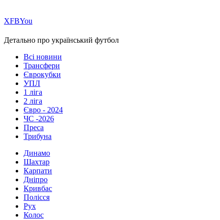
Х
FB
You
Детально про український футбол
Всі новини
Трансфери
Єврокубки
УПЛ
1 ліга
2 ліга
Євро - 2024
ЧС -2026
Преса
Трибуна
Динамо
Шахтар
Карпати
Дніпро
Кривбас
Полісся
Рух
Колос