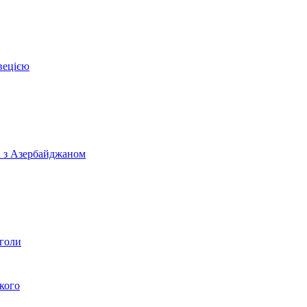
вецією
і з Азербайджаном
 голи
кого