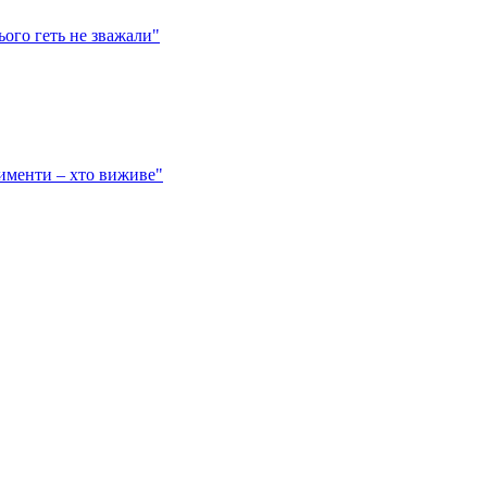
ього геть не зважали"
именти – хто виживе"