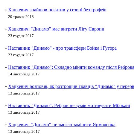
»
Хацкевич знайшов позитив у сезоні без трофеїв
20 травня 2018
»
Хацкевич: "Динамо" має виграти Лігу Європи
23 грудня 2017
»
Наставник "Динамо" - про трансфери Бойка і Гутора
23 грудня 2017
»
Наставник "Динамо": Складно міняти команду після Ребров
14 листопада 2017
»
Хацкевич розповів, як розтрощив гравців "Динамо" у перерв
13 листопада 2017
»
Наставник "Динамо": Ребров не зумів мотивувати Мбокані
13 листопада 2017
»
Хацкевич: "Динамо" не змогло замінити Ярмоленка
13 листопада 2017