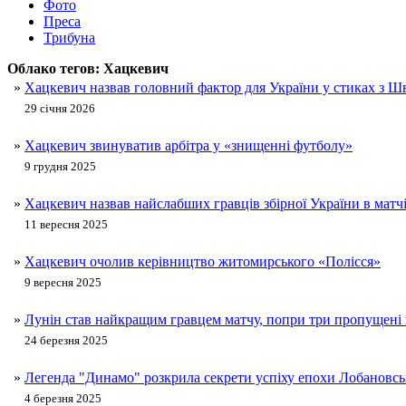
Фото
Преса
Трибуна
Облако тегов:
Хацкевич
»
Хацкевич назвав головний фактор для України у стиках з Ш
29 січня 2026
»
Хацкевич звинуватив арбітра у «знищенні футболу»
9 грудня 2025
»
Хацкевич назвав найслабших гравців збірної України в матч
11 вересня 2025
»
Хацкевич очолив керівництво житомирського «Полісся»
9 вересня 2025
»
Лунін став найкращим гравцем матчу, попри три пропущені
24 березня 2025
»
Легенда "Динамо" розкрила секрети успіху епохи Лобановсь
4 березня 2025