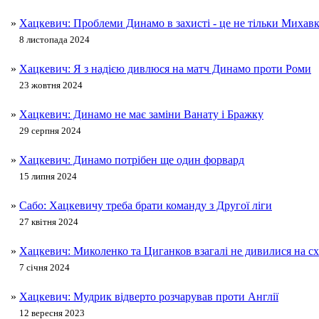
»
Хацкевич: Проблеми Динамо в захисті - це не тільки Михав
8 листопада 2024
»
Хацкевич: Я з надією дивлюся на матч Динамо проти Роми
23 жовтня 2024
»
Хацкевич: Динамо не має заміни Ванату і Бражку
29 серпня 2024
»
Хацкевич: Динамо потрібен ще один форвард
15 липня 2024
»
Сабо: Хацкевичу треба брати команду з Другої ліги
27 квітня 2024
»
Хацкевич: Миколенко та Циганков взагалі не дивилися на сх
7 січня 2024
»
Хацкевич: Мудрик відверто розчарував проти Англії
12 вересня 2023