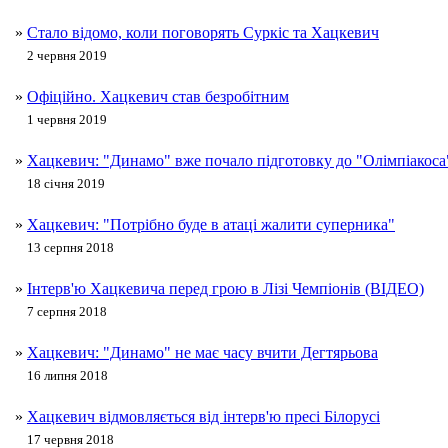
»
Стало відомо, коли поговорять Суркіс та Хацкевич
2 червня 2019
»
Офіційно. Хацкевич став безробітним
1 червня 2019
»
Хацкевич: "Динамо" вже почало підготовку до "Олімпіакоса
18 січня 2019
»
Хацкевич: "Потрібно буде в атаці жалити суперника"
13 серпня 2018
»
Інтерв'ю Хацкевича перед грою в Лізі Чемпіонів (ВІДЕО)
7 серпня 2018
»
Хацкевич: "Динамо" не має часу вчити Дегтярьова
16 липня 2018
»
Хацкевич відмовляється від інтерв'ю пресі Білорусі
17 червня 2018