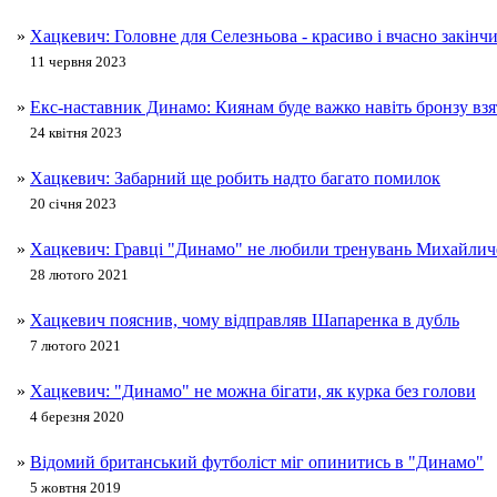
»
Хацкевич: Головне для Селезньова - красиво і вчасно закінч
11 червня 2023
»
Екс-наставник Динамо: Киянам буде важко навіть бронзу вз
24 квітня 2023
»
Хацкевич: Забарний ще робить надто багато помилок
20 січня 2023
»
Хацкевич: Гравці "Динамо" не любили тренувань Михайлич
28 лютого 2021
»
Хацкевич пояснив, чому відправляв Шапаренка в дубль
7 лютого 2021
»
Хацкевич: "Динамо" не можна бігати, як курка без голови
4 березня 2020
»
Відомий британський футболіст міг опинитись в "Динамо"
5 жовтня 2019