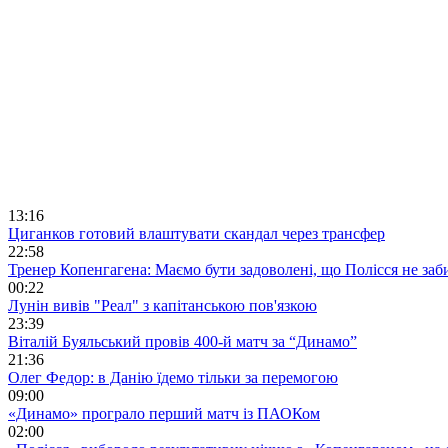
13:16
Циганков готовий влаштувати скандал через трансфер
22:58
Тренер Копенгагена: Маємо бути задоволені, що Полісся не заб
00:22
Лунін вивів "Реал" з капітанською пов'язкою
23:39
Віталій Буяльський провів 400-й матч за “Динамо”
21:36
Олег Федор: в Данію їдемо тільки за перемогою
09:00
«Динамо» програло перший матч із ПАОКом
02:00