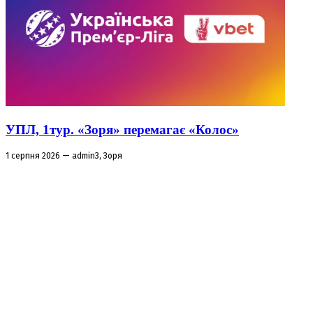
УПЛ, 1тур. «Зоря» перемагає «Колос»
1 серпня 2026 — admin3, Зоря