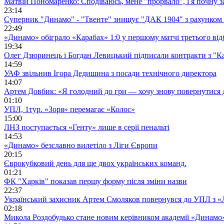
Матвій Пономаренко: Сподіваюсь, мене "прорвало", і я почну 
23:14
Суперник "Динамо" - "Твенте" знищує "ДАК 1904" з рахунком 
22:49
«Динамо» обіграло «Карабах» 1:0 у першому матчі третього від
19:34
Олег Дзюринець і Богдан Левицький підписали контракти з "К
14:59
УАФ звільнив Ігора Дедишина з посади технічного директора
14:07
Артем Довбик: «Я голодний до гри — хочу знову повернутися 
01:10
УПЛ, 1тур. «Зоря» перемагає «Колос»
15:00
ЛНЗ поступається «Генту» лише в серії пенальті
14:53
«Динамо» безславно вилетіло з Ліги Європи
20:15
Єврокубковий день для ще двох українських команд.
01:21
ФК "Харків" показав першу форму після зміни назви
22:37
Український захисник Артем Смоляков повернувся до УПЛ з 
02:18
Микола Роздобудько стане новим керівником академії «Динамо