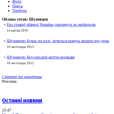
Фото
Преса
Трибуна
Облако тегов:
Шуховцев
»
Екс-гравці збірної України гратимуть за любителів
14 квітня 2016
»
Шуховцев: Буває на полі, хочеться комусь врізати від душі
10 листопада 2015
»
Шуховцев: Без сенсації життя нецікаве
16 листопада 2012
Статті та аналітика
Реклама:
Останні новини
23:47