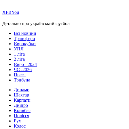
Х
FB
You
Детально про український футбол
Всі новини
Трансфери
Єврокубки
УПЛ
1 ліга
2 ліга
Євро - 2024
ЧС -2026
Преса
Трибуна
Динамо
Шахтар
Карпати
Дніпро
Кривбас
Полісся
Рух
Колос