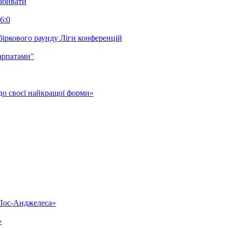
забивати
6:0
біркового раунду Ліги конференцій
арпатами"
до своєї найкращої форми»
«Лос-Анджелеса»
»