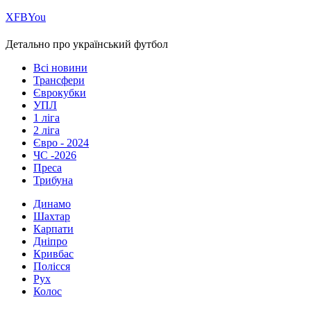
Х
FB
You
Детально про український футбол
Всі новини
Трансфери
Єврокубки
УПЛ
1 ліга
2 ліга
Євро - 2024
ЧС -2026
Преса
Трибуна
Динамо
Шахтар
Карпати
Дніпро
Кривбас
Полісся
Рух
Колос