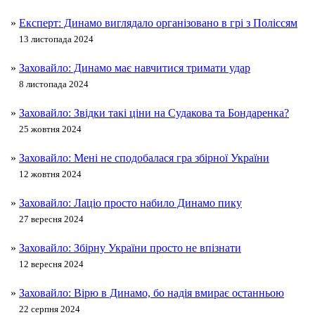
»
Експерт: Динамо виглядало організовано в грі з Поліссям
13 листопада 2024
»
Заховайло: Динамо має навчитися тримати удар
8 листопада 2024
»
Заховайло: Звідки такі ціни на Судакова та Бондаренка?
25 жовтня 2024
»
Заховайло: Мені не сподобалася гра збірної України
12 жовтня 2024
»
Заховайло: Лаціо просто набило Динамо пику
27 вересня 2024
»
Заховайло: Збірну України просто не впізнати
12 вересня 2024
»
Заховайло: Вірю в Динамо, бо надія вмирає останньою
22 серпня 2024