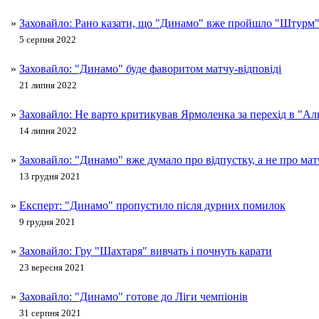
»
Заховайло: Рано казати, що "Динамо" вже пройшло "Штурм
5 серпня 2022
»
Заховайло: "Динамо" буде фаворитом матчу-відповіді
21 липня 2022
»
Заховайло: Не варто критикував Ярмоленка за перехід в "А
14 липня 2022
»
Заховайло: "Динамо" вже думало про відпустку, а не про мат
13 грудня 2021
»
Експерт: "Динамо" пропустило після дурних помилок
9 грудня 2021
»
Заховайло: Гру "Шахтаря" вивчать і почнуть карати
23 вересня 2021
»
Заховайло: "Динамо" готове до Ліги чемпіонів
31 серпня 2021