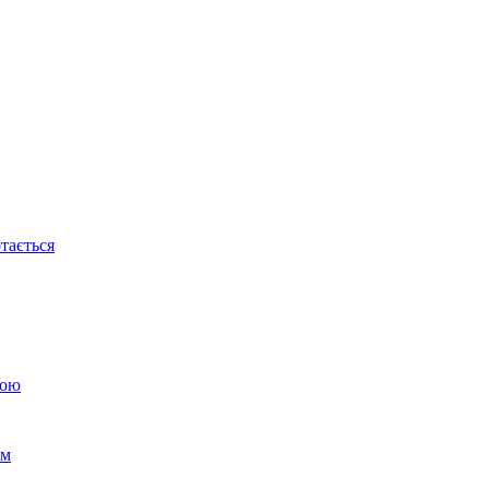
тається
бою
ям