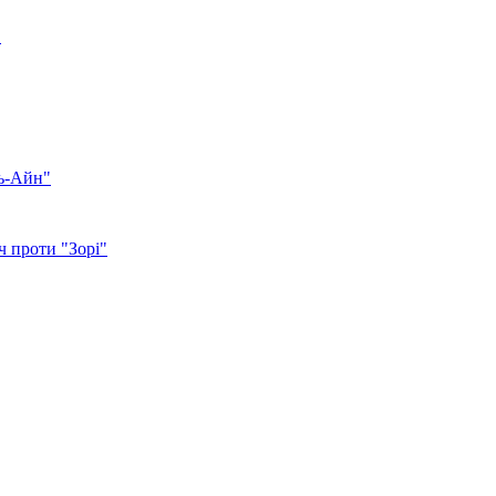
"
ль-Айн"
ч проти "Зорі"