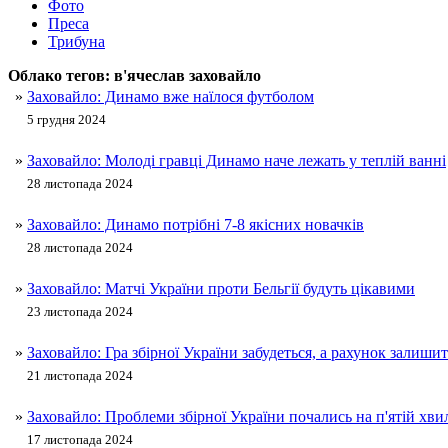
Фото
Преса
Трибуна
Облако тегов:
в'ячеслав заховайло
»
Заховайло: Динамо вже наїлося футболом
5 грудня 2024
»
Заховайло: Молоді гравці Динамо наче лежать у теплій ванні
28 листопада 2024
»
Заховайло: Динамо потрібні 7-8 якісних новачків
28 листопада 2024
»
Заховайло: Матчі України проти Бельгії будуть цікавими
23 листопада 2024
»
Заховайло: Гра збірної України забудеться, а рахунок залишит
21 листопада 2024
»
Заховайло: Проблеми збірної України почались на п'ятій хви
17 листопада 2024