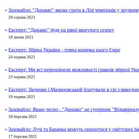
»
Заховайло: "Динамо" зможе грати в Лізі чемпіонів у зручному
28 серпня 2021
»
Експерт: "Динамо" буде на рівні минулого сезону
18 липня 2021
»
Експерт: Збірна України - темна конячка цього Євро
24 червня 2021
»
Експерт: Ми всі переоцінили можливості гравців збірної Укр
23 червня 2021
»
Експерт: Зінченко і Малиновський блатували в грі з македо
19 червня 2021
»
Заховайло: Якщо чесно - "Динамо" не суперник "Вільярреал
18 березня 2021
»
Заховайло: Лучі та Баранка можуть опинитися у сміттєвих б
17 березня 2021