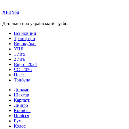
Х
FB
You
Детально про український футбол
Всі новини
Трансфери
Єврокубки
УПЛ
1 ліга
2 ліга
Євро - 2024
ЧС -2026
Преса
Трибуна
Динамо
Шахтар
Карпати
Дніпро
Кривбас
Полісся
Рух
Колос