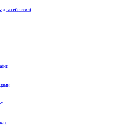
 для себе стилі
аїни
нцями
у"
аках