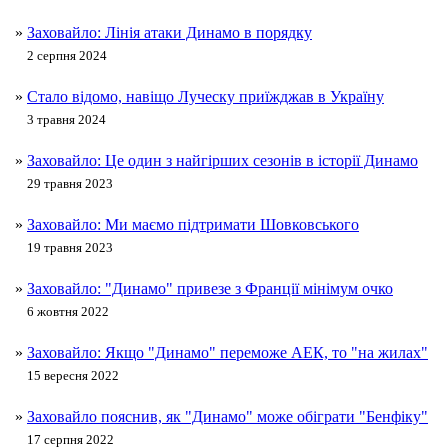
»
Заховайло: Лінія атаки Динамо в порядку
2 серпня 2024
»
Стало відомо, навіщо Луческу приїжджав в Україну
3 травня 2024
»
Заховайло: Це один з найгірших сезонів в історії Динамо
29 травня 2023
»
Заховайло: Ми маємо підтримати Шовковського
19 травня 2023
»
Заховайло: "Динамо" привезе з Франції мінімум очко
6 жовтня 2022
»
Заховайло: Якщо "Динамо" переможе АЕК, то "на жилах"
15 вересня 2022
»
Заховайло пояснив, як "Динамо" може обіграти "Бенфіку"
17 серпня 2022