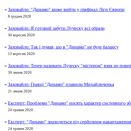
»
Заховайло: "Динамо" може вийти у півфінал Ліги Європи
8 грудня 2020
»
Заховайло: Я готовий забути Луческу всі образи
30 вересня 2020
»
Заховайло: Так і думав, що в "Динамо" не буде балансу
13 вересня 2020
»
Заховайло: Тепер називати Луческу "містером" язик не повер
30 липня 2020
»
Заховайло: Гравці "Динамо" плавили Михайличенка
21 липня 2020
»
Експерт: Проблеми "Динамо" носять характер системного з
24 травня 2020
»
Експерт: "Динамо" знаходиться під серйозним навантаженн
24 травня 2020