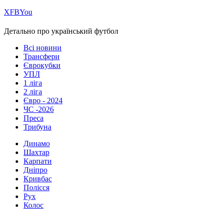
Х
FB
You
Детально про український футбол
Всі новини
Трансфери
Єврокубки
УПЛ
1 ліга
2 ліга
Євро - 2024
ЧС -2026
Преса
Трибуна
Динамо
Шахтар
Карпати
Дніпро
Кривбас
Полісся
Рух
Колос