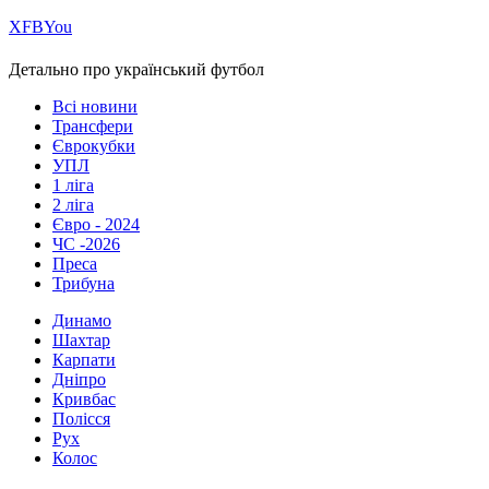
Х
FB
You
Детально про український футбол
Всі новини
Трансфери
Єврокубки
УПЛ
1 ліга
2 ліга
Євро - 2024
ЧС -2026
Преса
Трибуна
Динамо
Шахтар
Карпати
Дніпро
Кривбас
Полісся
Рух
Колос