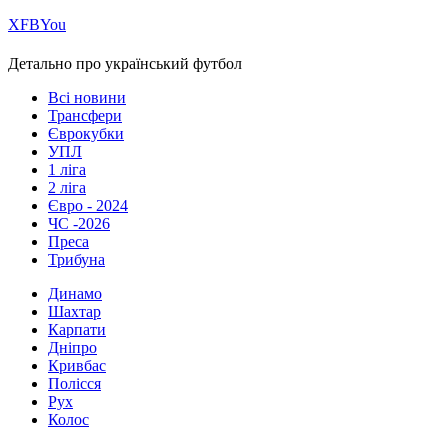
Х
FB
You
Детально про український футбол
Всі новини
Трансфери
Єврокубки
УПЛ
1 ліга
2 ліга
Євро - 2024
ЧС -2026
Преса
Трибуна
Динамо
Шахтар
Карпати
Дніпро
Кривбас
Полісся
Рух
Колос