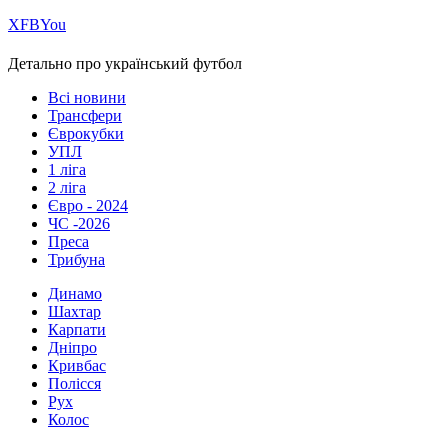
Х
FB
You
Детально про український футбол
Всі новини
Трансфери
Єврокубки
УПЛ
1 ліга
2 ліга
Євро - 2024
ЧС -2026
Преса
Трибуна
Динамо
Шахтар
Карпати
Дніпро
Кривбас
Полісся
Рух
Колос