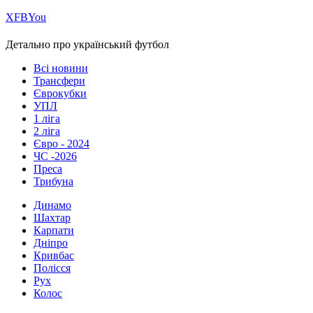
Х
FB
You
Детально про український футбол
Всі новини
Трансфери
Єврокубки
УПЛ
1 ліга
2 ліга
Євро - 2024
ЧС -2026
Преса
Трибуна
Динамо
Шахтар
Карпати
Дніпро
Кривбас
Полісся
Рух
Колос