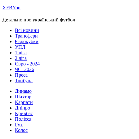
Х
FB
You
Детально про український футбол
Всі новини
Трансфери
Єврокубки
УПЛ
1 ліга
2 ліга
Євро - 2024
ЧС -2026
Преса
Трибуна
Динамо
Шахтар
Карпати
Дніпро
Кривбас
Полісся
Рух
Колос