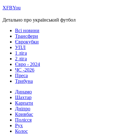
Х
FB
You
Детально про український футбол
Всі новини
Трансфери
Єврокубки
УПЛ
1 ліга
2 ліга
Євро - 2024
ЧС -2026
Преса
Трибуна
Динамо
Шахтар
Карпати
Дніпро
Кривбас
Полісся
Рух
Колос