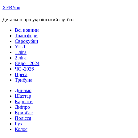
Х
FB
You
Детально про український футбол
Всі новини
Трансфери
Єврокубки
УПЛ
1 ліга
2 ліга
Євро - 2024
ЧС -2026
Преса
Трибуна
Динамо
Шахтар
Карпати
Дніпро
Кривбас
Полісся
Рух
Колос