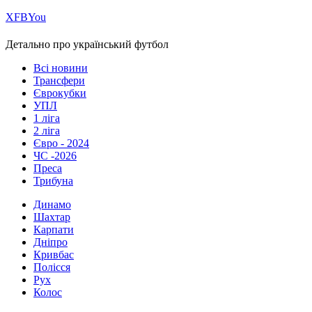
Х
FB
You
Детально про український футбол
Всі новини
Трансфери
Єврокубки
УПЛ
1 ліга
2 ліга
Євро - 2024
ЧС -2026
Преса
Трибуна
Динамо
Шахтар
Карпати
Дніпро
Кривбас
Полісся
Рух
Колос