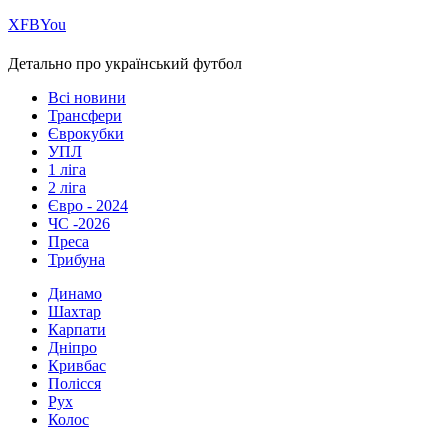
Х
FB
You
Детально про український футбол
Всі новини
Трансфери
Єврокубки
УПЛ
1 ліга
2 ліга
Євро - 2024
ЧС -2026
Преса
Трибуна
Динамо
Шахтар
Карпати
Дніпро
Кривбас
Полісся
Рух
Колос