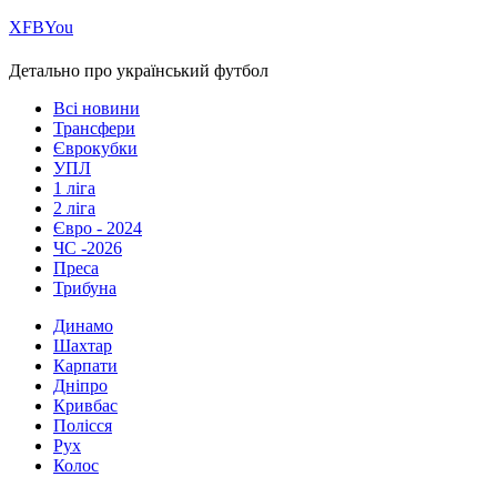
Х
FB
You
Детально про український футбол
Всі новини
Трансфери
Єврокубки
УПЛ
1 ліга
2 ліга
Євро - 2024
ЧС -2026
Преса
Трибуна
Динамо
Шахтар
Карпати
Дніпро
Кривбас
Полісся
Рух
Колос