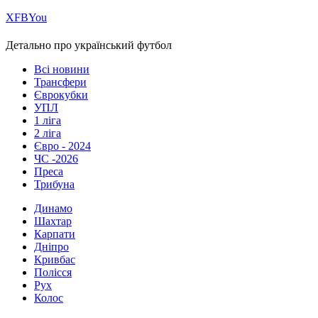
Х
FB
You
Детально про український футбол
Всі новини
Трансфери
Єврокубки
УПЛ
1 ліга
2 ліга
Євро - 2024
ЧС -2026
Преса
Трибуна
Динамо
Шахтар
Карпати
Дніпро
Кривбас
Полісся
Рух
Колос