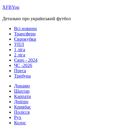
Х
FB
You
Детально про український футбол
Всі новини
Трансфери
Єврокубки
УПЛ
1 ліга
2 ліга
Євро - 2024
ЧС -2026
Преса
Трибуна
Динамо
Шахтар
Карпати
Дніпро
Кривбас
Полісся
Рух
Колос