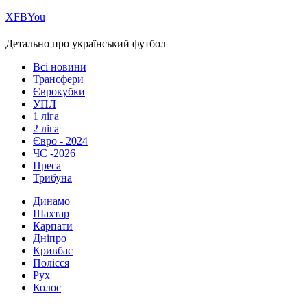
Х
FB
You
Детально про український футбол
Всі новини
Трансфери
Єврокубки
УПЛ
1 ліга
2 ліга
Євро - 2024
ЧС -2026
Преса
Трибуна
Динамо
Шахтар
Карпати
Дніпро
Кривбас
Полісся
Рух
Колос