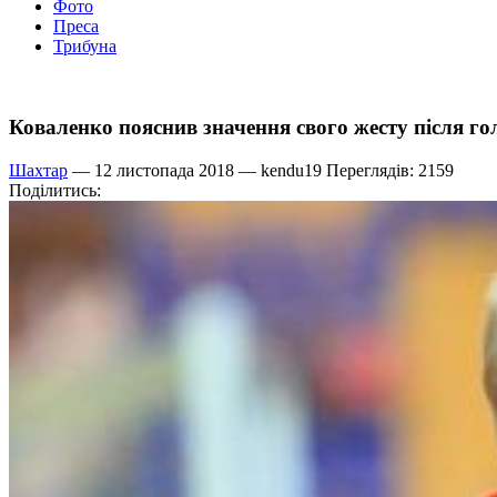
Фото
Преса
Трибуна
Коваленко пояснив значення свого жесту після г
Шахтар
— 12 листопада 2018 —
kendu19
Переглядів: 2159
Поділитись: