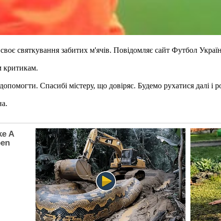
своє святкування забитих м'ячів. Повідомляє сайт Футбол Україн
м критикам.
помогти. Спасибі містеру, що довіряє. Будемо рухатися далі і ро
на.