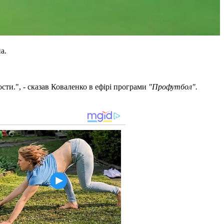
а.
сти.", - сказав Коваленко в ефірі програми
"Профутбол".