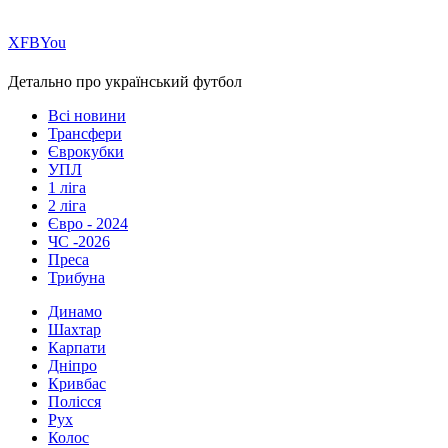
Х
FB
You
Детально про український футбол
Всі новини
Трансфери
Єврокубки
УПЛ
1 ліга
2 ліга
Євро - 2024
ЧС -2026
Преса
Трибуна
Динамо
Шахтар
Карпати
Дніпро
Кривбас
Полісся
Рух
Колос