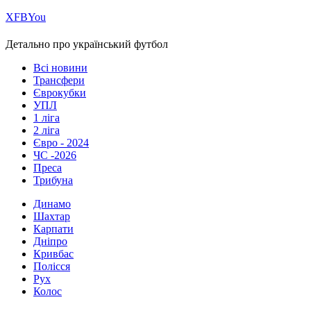
Х
FB
You
Детально про український футбол
Всі новини
Трансфери
Єврокубки
УПЛ
1 ліга
2 ліга
Євро - 2024
ЧС -2026
Преса
Трибуна
Динамо
Шахтар
Карпати
Дніпро
Кривбас
Полісся
Рух
Колос