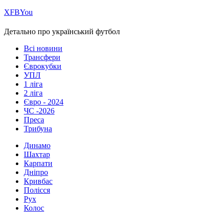
Х
FB
You
Детально про український футбол
Всі новини
Трансфери
Єврокубки
УПЛ
1 ліга
2 ліга
Євро - 2024
ЧС -2026
Преса
Трибуна
Динамо
Шахтар
Карпати
Дніпро
Кривбас
Полісся
Рух
Колос