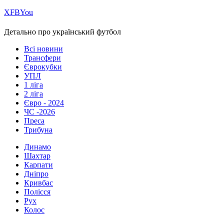
Х
FB
You
Детально про український футбол
Всі новини
Трансфери
Єврокубки
УПЛ
1 ліга
2 ліга
Євро - 2024
ЧС -2026
Преса
Трибуна
Динамо
Шахтар
Карпати
Дніпро
Кривбас
Полісся
Рух
Колос