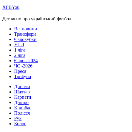
Х
FB
You
Детально про український футбол
Всі новини
Трансфери
Єврокубки
УПЛ
1 ліга
2 ліга
Євро - 2024
ЧС -2026
Преса
Трибуна
Динамо
Шахтар
Карпати
Дніпро
Кривбас
Полісся
Рух
Колос