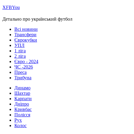
Х
FB
You
Детально про український футбол
Всі новини
Трансфери
Єврокубки
УПЛ
1 ліга
2 ліга
Євро - 2024
ЧС -2026
Преса
Трибуна
Динамо
Шахтар
Карпати
Дніпро
Кривбас
Полісся
Рух
Колос