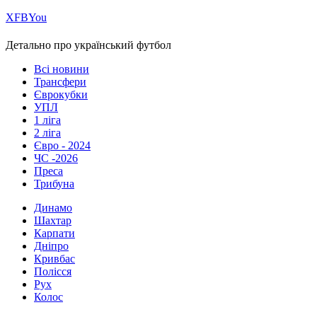
Х
FB
You
Детально про український футбол
Всі новини
Трансфери
Єврокубки
УПЛ
1 ліга
2 ліга
Євро - 2024
ЧС -2026
Преса
Трибуна
Динамо
Шахтар
Карпати
Дніпро
Кривбас
Полісся
Рух
Колос