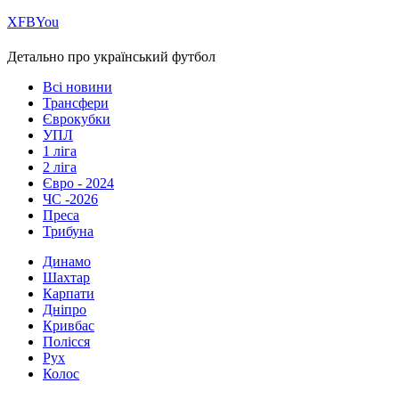
Х
FB
You
Детально про український футбол
Всі новини
Трансфери
Єврокубки
УПЛ
1 ліга
2 ліга
Євро - 2024
ЧС -2026
Преса
Трибуна
Динамо
Шахтар
Карпати
Дніпро
Кривбас
Полісся
Рух
Колос