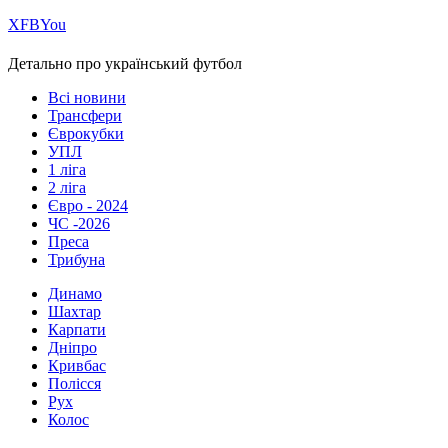
Х
FB
You
Детально про український футбол
Всі новини
Трансфери
Єврокубки
УПЛ
1 ліга
2 ліга
Євро - 2024
ЧС -2026
Преса
Трибуна
Динамо
Шахтар
Карпати
Дніпро
Кривбас
Полісся
Рух
Колос