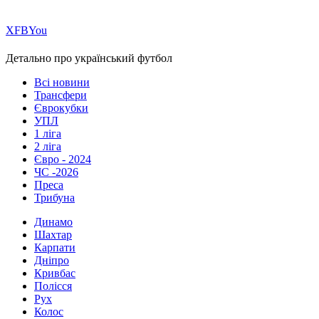
Х
FB
You
Детально про український футбол
Всі новини
Трансфери
Єврокубки
УПЛ
1 ліга
2 ліга
Євро - 2024
ЧС -2026
Преса
Трибуна
Динамо
Шахтар
Карпати
Дніпро
Кривбас
Полісся
Рух
Колос