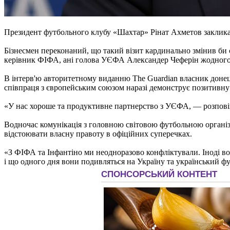
Президент футбольного клубу «Шахтар» Рінат Ахметов закликав
Бізнесмен переконаний, що такий візит кардинально змінив би 
керівник ФІФА, ані голова УЄФА Александер Чеферін жодного р
В інтерв'ю авторитетному виданню The Guardian власник донец
співпраця з європейським союзом наразі демонструє позитивну
«У нас хороше та продуктивне партнерство з УЄФА, — розповів
Водночас комунікація з головною світовою футбольною органі
відстоювати власну правоту в офіційних суперечках.
«З ФІФА та Інфантіно ми неодноразово конфліктували. Іноді в
і що одного дня вони подивляться на Україну та український ф