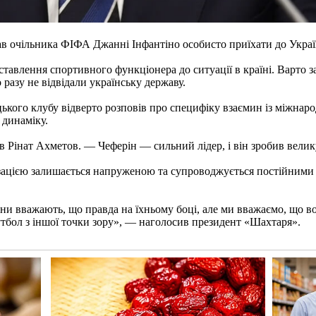
 очільника ФІФА Джанні Інфантіно особисто приїхати до України
ставлення спортивного функціонера до ситуації в країні. Варто 
азу не відвідали українську державу.
ького клубу відверто розповів про специфіку взаємин із міжна
 динаміку.
 Рінат Ахметов. — Чеферін — сильний лідер, і він зробив велик
зацією залишається напруженою та супроводжується постійними 
они вважають, що правда на їхньому боці, але ми вважаємо, що в
утбол з іншої точки зору», — наголосив президент «Шахтаря».