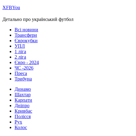
Х
FB
You
Детально про український футбол
Всі новини
Трансфери
Єврокубки
УПЛ
1 ліга
2 ліга
Євро - 2024
ЧС -2026
Преса
Трибуна
Динамо
Шахтар
Карпати
Дніпро
Кривбас
Полісся
Рух
Колос