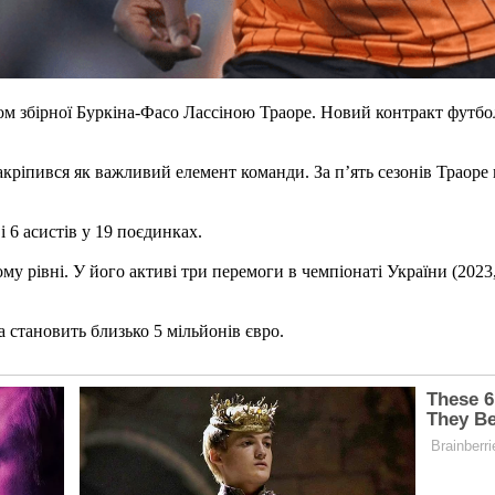
збірної Буркіна-Фасо Лассіною Траоре. Новий контракт футболіс
акріпився як важливий елемент команди. За п’ять сезонів Траоре 
і 6 асистів у 19 поєдинках.
му рівні. У його активі три перемоги в чемпіонаті України (2023,
а становить близько 5 мільйонів євро.