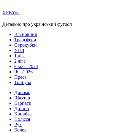
Х
FB
You
Детально про український футбол
Всі новини
Трансфери
Єврокубки
УПЛ
1 ліга
2 ліга
Євро - 2024
ЧС -2026
Преса
Трибуна
Динамо
Шахтар
Карпати
Дніпро
Кривбас
Полісся
Рух
Колос