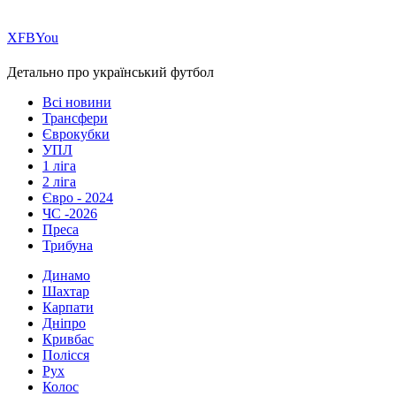
Х
FB
You
Детально про український футбол
Всі новини
Трансфери
Єврокубки
УПЛ
1 ліга
2 ліга
Євро - 2024
ЧС -2026
Преса
Трибуна
Динамо
Шахтар
Карпати
Дніпро
Кривбас
Полісся
Рух
Колос