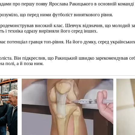
дами про першу появу Ярослава Ракицького в основній команді 
розуміло, що перед ними футболіст виняткового рівня.
 продемонстрував високий клас. Шевчук відзначив, що молодий з
ть і техніка одразу вирізняли його серед інших.
є потенціал гравця топ-рівня. На його думку, серед українських
оліста. Він підкреслив, що Ракицький швидко зарекомендував себ
на полі, а й поза ним.