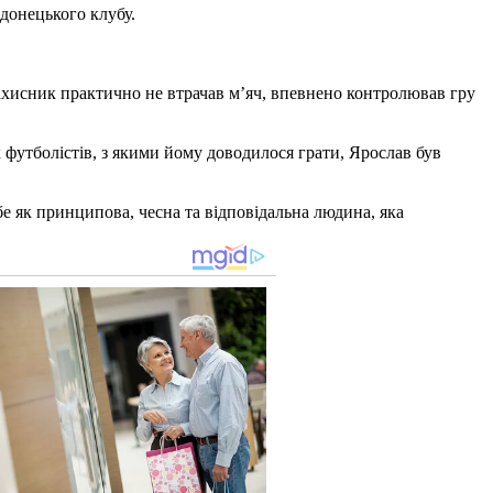
донецького клубу.
ахисник практично не втрачав м’яч, впевнено контролював гру
 футболістів, з якими йому доводилося грати, Ярослав був
е як принципова, чесна та відповідальна людина, яка