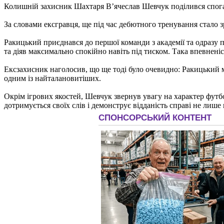
Колишній захисник Шахтаря В’ячеслав Шевчук поділився спога
За словами ексгравця, ще під час дебютного тренування стало з
Ракицький приєднався до першої команди з академії та одразу
та діяв максимально спокійно навіть під тиском. Така впевненіс
Ексзахисник наголосив, що ще тоді було очевидно: Ракицький ма
одним із найталановитіших.
Окрім ігрових якостей, Шевчук звернув увагу на характер футб
дотримується своїх слів і демонструє відданість справі не лише 