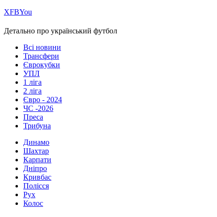
Х
FB
You
Детально про український футбол
Всі новини
Трансфери
Єврокубки
УПЛ
1 ліга
2 ліга
Євро - 2024
ЧС -2026
Преса
Трибуна
Динамо
Шахтар
Карпати
Дніпро
Кривбас
Полісся
Рух
Колос