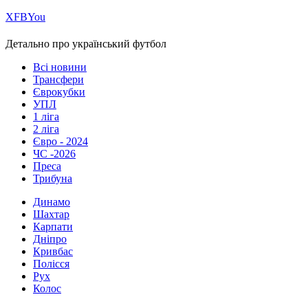
Х
FB
You
Детально про український футбол
Всі новини
Трансфери
Єврокубки
УПЛ
1 ліга
2 ліга
Євро - 2024
ЧС -2026
Преса
Трибуна
Динамо
Шахтар
Карпати
Дніпро
Кривбас
Полісся
Рух
Колос