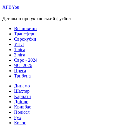
Х
FB
You
Детально про український футбол
Всі новини
Трансфери
Єврокубки
УПЛ
1 ліга
2 ліга
Євро - 2024
ЧС -2026
Преса
Трибуна
Динамо
Шахтар
Карпати
Дніпро
Кривбас
Полісся
Рух
Колос