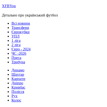
Х
FB
You
Детально про український футбол
Всі новини
Трансфери
Єврокубки
УПЛ
1 ліга
2 ліга
Євро - 2024
ЧС -2026
Преса
Трибуна
Динамо
Шахтар
Карпати
Дніпро
Кривбас
Полісся
Рух
Колос