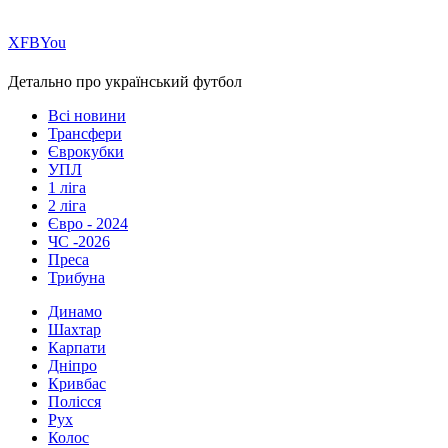
Х
FB
You
Детально про український футбол
Всі новини
Трансфери
Єврокубки
УПЛ
1 ліга
2 ліга
Євро - 2024
ЧС -2026
Преса
Трибуна
Динамо
Шахтар
Карпати
Дніпро
Кривбас
Полісся
Рух
Колос