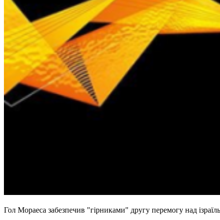
Гол Мораеса забезпечив "гірниками" другу перемогу над ізраїл