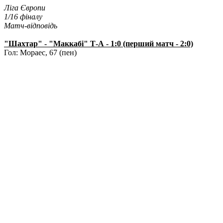
Ліга Європи
1/16 фіналу
Матч-відповідь
"Шахтар" - "Маккабі" Т-А - 1:0 (перший матч - 2:0)
Гол: Мораес, 67 (пен)