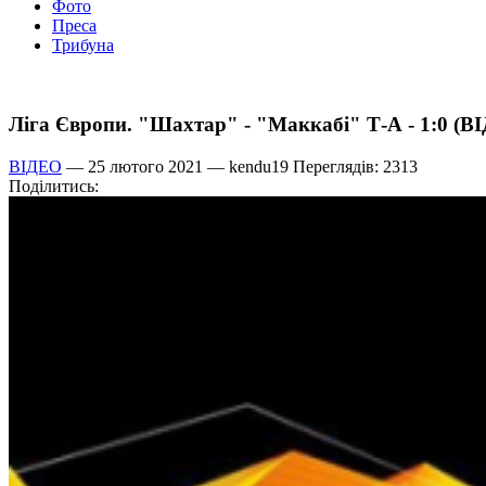
Фото
Преса
Трибуна
Ліга Європи. "Шахтар" - "Маккабі" Т-А - 1:0 (В
ВІДЕО
— 25 лютого 2021 —
kendu19
Переглядів: 2313
Поділитись: