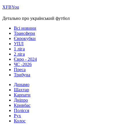
Х
FB
You
Детально про український футбол
Всі новини
Трансфери
Єврокубки
УПЛ
1 ліга
2 ліга
Євро - 2024
ЧС -2026
Преса
Трибуна
Динамо
Шахтар
Карпати
Дніпро
Кривбас
Полісся
Рух
Колос