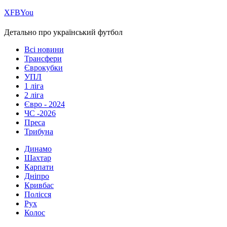
Х
FB
You
Детально про український футбол
Всі новини
Трансфери
Єврокубки
УПЛ
1 ліга
2 ліга
Євро - 2024
ЧС -2026
Преса
Трибуна
Динамо
Шахтар
Карпати
Дніпро
Кривбас
Полісся
Рух
Колос