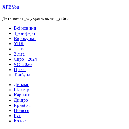
Х
FB
You
Детально про український футбол
Всі новини
Трансфери
Єврокубки
УПЛ
1 ліга
2 ліга
Євро - 2024
ЧС -2026
Преса
Трибуна
Динамо
Шахтар
Карпати
Дніпро
Кривбас
Полісся
Рух
Колос