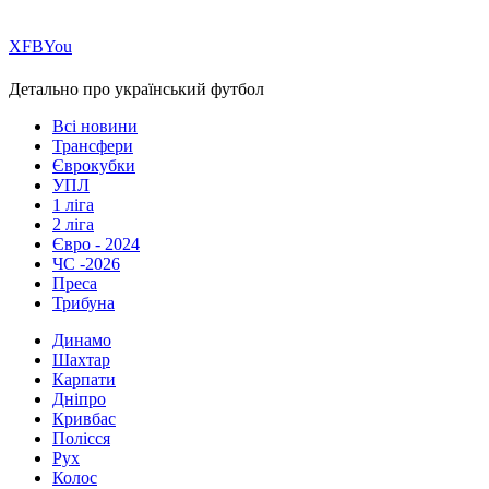
Х
FB
You
Детально про український футбол
Всі новини
Трансфери
Єврокубки
УПЛ
1 ліга
2 ліга
Євро - 2024
ЧС -2026
Преса
Трибуна
Динамо
Шахтар
Карпати
Дніпро
Кривбас
Полісся
Рух
Колос