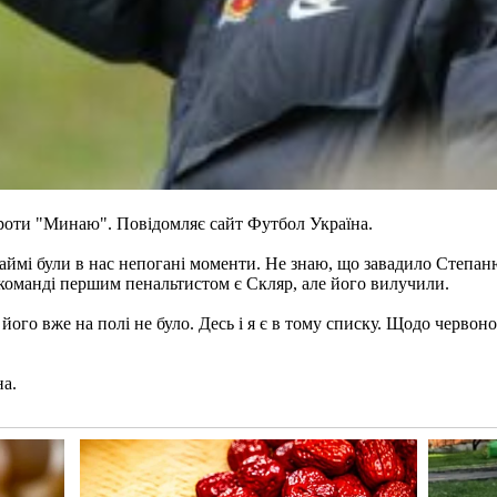
роти "Минаю". Повідомляє сайт Футбол Україна.
мі були в нас непогані моменти. Не знаю, що завадило Степанюк
 команді першим пенальтистом є Скляр, але його вилучили.
його вже на полі не було. Десь і я є в тому списку. Щодо червон
на.