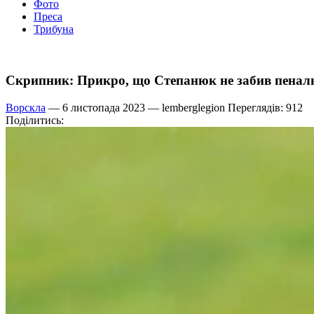
Фото
Преса
Трибуна
Скрипник: Прикро, що Степанюк не забив пеналь
Ворскла
— 6 листопада 2023 —
lemberglegion
Переглядів: 912
Поділитись: