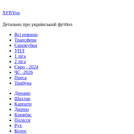
Х
FB
You
Детально про український футбол
Всі новини
Трансфери
Єврокубки
УПЛ
1 ліга
2 ліга
Євро - 2024
ЧС -2026
Преса
Трибуна
Динамо
Шахтар
Карпати
Дніпро
Кривбас
Полісся
Рух
Колос