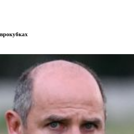
єврокубках