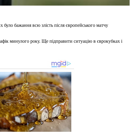
их було бажання всю злість після європейського матчу
рафік минулого року. Ще підправити ситуацію в єврокубках і