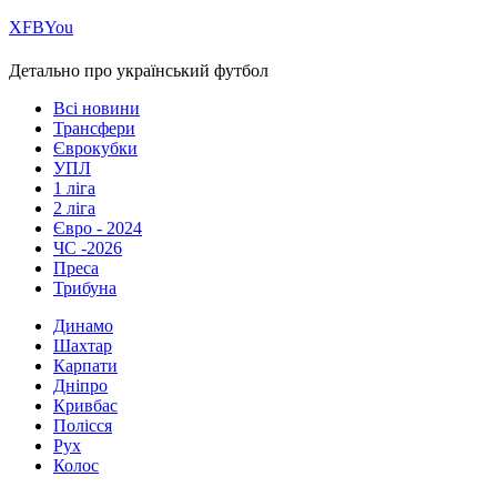
Х
FB
You
Детально про український футбол
Всі новини
Трансфери
Єврокубки
УПЛ
1 ліга
2 ліга
Євро - 2024
ЧС -2026
Преса
Трибуна
Динамо
Шахтар
Карпати
Дніпро
Кривбас
Полісся
Рух
Колос