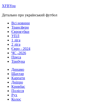
Х
FB
You
Детально про український футбол
Всі новини
Трансфери
Єврокубки
УПЛ
1 ліга
2 ліга
Євро - 2024
ЧС -2026
Преса
Трибуна
Динамо
Шахтар
Карпати
Дніпро
Кривбас
Полісся
Рух
Колос