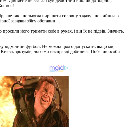
отом. Для мене це взагалі був дебютний виклик до збірної,
Космос!
р, але так і не змогла вирішити головну задачу і не вийшла в
рної завдяки збігу обставин ...
росили його тримати себе в руках, і він їх не підвів. Значить,
нову відмінний футбол. Не можна цього допускати, якщо ми,
до Києва, зрозумів, чого ми насправді добилися. Побачив особи