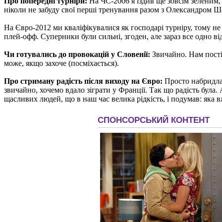
Про попередні турніри:
На ЧС-2006 я їздив ще зовсім зеленим, 
ніколи не забуду свої перші тренування разом з Олександром Ш
На Євро-2012 ми кваліфікувалися як господарі турніру, тому не 
плей-офф. Суперники були сильні, згоден, але зараз все одно від
Чи готувались до провокацій у Словенії:
Звичайно. Нам постій
може, якщо захоче (посміхається).
Про стриману радість після виходу на Євро:
Просто набридла 
звичайно, хочемо вдало зіграти у Франції. Так що радість була.
щасливих людей, що в наш час велика рідкість, і подумав: яка в