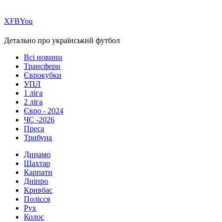
Х
FB
You
Детально про український футбол
Всі новини
Трансфери
Єврокубки
УПЛ
1 ліга
2 ліга
Євро - 2024
ЧС -2026
Преса
Трибуна
Динамо
Шахтар
Карпати
Дніпро
Кривбас
Полісся
Рух
Колос