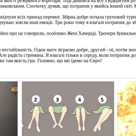
в якості резервного воротаря. Тоді дивився на все з відкритим р
овковським. Спочатку думав, що потрапив у якийсь інший світ. 
відчули всіх принад перемог. Збірна добре почала груповий турні
чуваю зовсім інші емоції. Три роки тому я взагалі потрапив до збі
но про це говорили, особливо Жені Хачеріді. Тренери буквально п
нестабільність. Один матч зіграємо добре, другий - ні, потім з
 Але радість стримана. Я взагалі тільки в середу, коли потрапив 
же там якість гри. Головне, що ми їдемо на Євро!