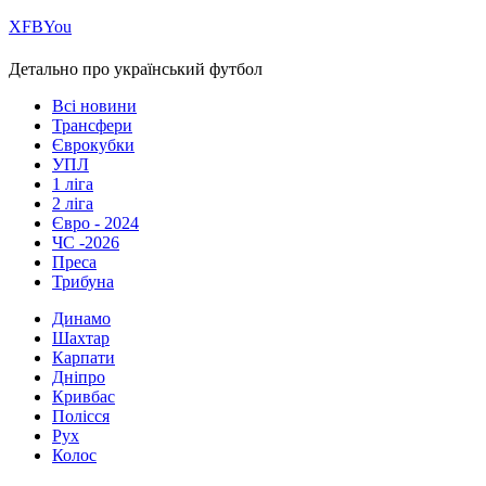
Х
FB
You
Детально про український футбол
Всі новини
Трансфери
Єврокубки
УПЛ
1 ліга
2 ліга
Євро - 2024
ЧС -2026
Преса
Трибуна
Динамо
Шахтар
Карпати
Дніпро
Кривбас
Полісся
Рух
Колос